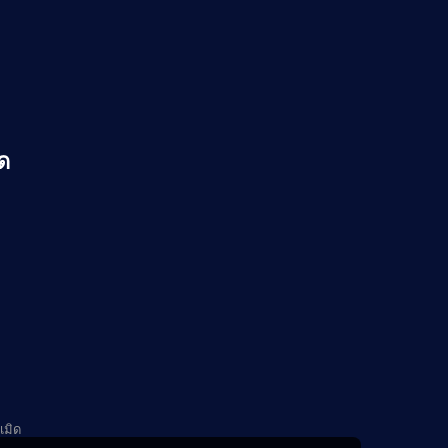
ัด
เมิด