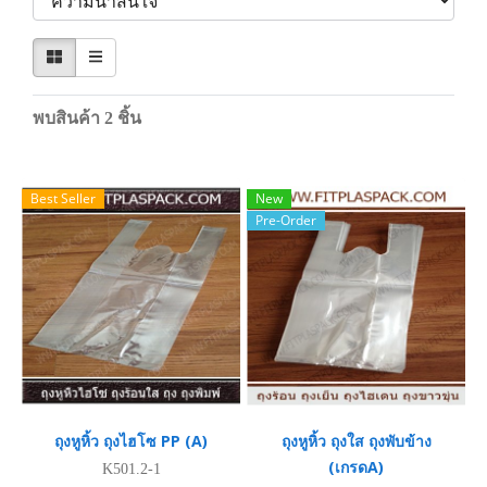
พบสินค้า 2 ชิ้น
Best Seller
New
Pre-Order
ถุงหูหิ้ว ถุงไฮโซ PP (A)
ถุงหูหิ้ว ถุงใส ถุงพับข้าง
(เกรดA)
K501.2-1