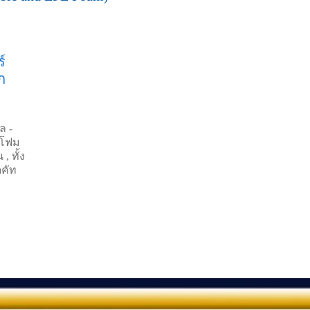
์
ก
ล -
ล โฟม
, ทั้ง
คัท
หนัก
ช้
ระแทก
การ
ใน
ะแทก
นต้อง
ความ
บบ