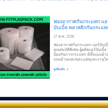
ฟองอากาศกันกระแทก แอร
บับเบิ้ล พลาสติกกันกระแท
27 ส.ค. 2558
ฟองอากาศกันกระแทก แอร์บับเบิ้
คุณสมบัติพิเศษ ผู้ผลิตแอร์บับเบิ้
ป้องกันการกระแทก มีทั้งแบบม้วน 
แบบม้วนและซอง,แผ่นและงานได
(Die Cut) เป็นโฟมที่มีเนื้อนุ่ม น้ำ
เบามีความยืดหยุ่นสูง วัสดุที่นิยมใ
ดูเพิ่มเติม
มากเพราะมีความสามารถช่วย
ป้องกัน สินค้าเสียหายจากการก
ได้ดีช่วยป้องกันริ้วรอยที่เกิดจาก
เสียดสีระหว่างการขนส่ง ทั้งภาย
และต่างประเทศ พลาสติกกันกร
ทั้งนี้การเลือกใช้ฟองอากาศจำเป็
พิจารณาตามคุณสมบัติต่างกันมี
หนาหลายขนาดและหลายแบบ แ