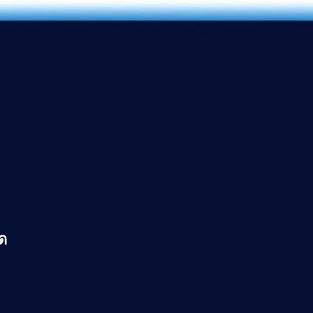
คือการ
ัด