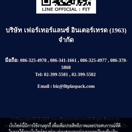
บริษัท
เฟอร์เทอร์แลนซ์ อินเตอร์เทรด (1963)
จำกัด
มือถือ:
086-325-4978
,
086-341-1661
,
086-325-4977
,
086-378-
5868
Tel:
02-399-5581
,
02-399-5582
Email
:
biz@fitplaspack.com
© Copyright2010-2020 www.Fitplaspack.com All Rights Reserved.
เว็บไซต์นี้มีการใช้งานคุกกี้ เพื่อเพิ่มประสิทธิภาพและประสบการณ์ที่ดี
บรรดาบทความ ข้อความ ข้อเขียน รูปภาพ ขอสงวนสิทธิ์ไว้ตามกฏหมายผู้ใด
ในการใช้งานเว็บไซต์ของท่าน ท่านสามารถอ่านรายละเอียดเพิ่มเติม