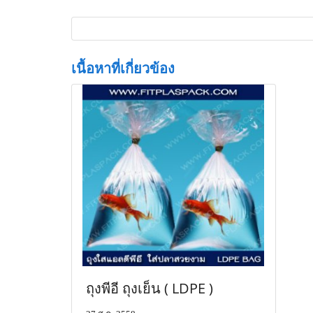
เนื้อหาที่เกี่ยวข้อง
ถุงพีอี ถุงเย็น ( LDPE )