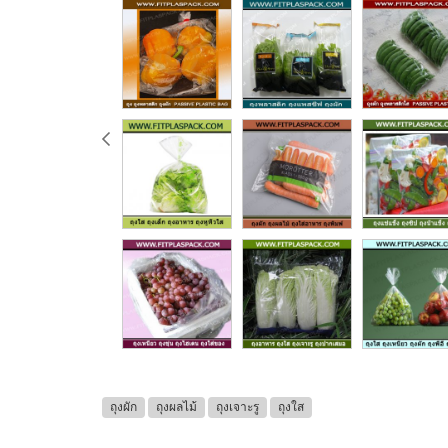
ถุงผัก
ถุงผลไม้
ถุงเจาะรู
ถุงใส