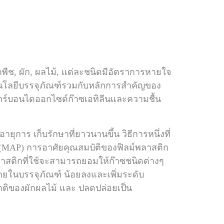
ืช, ผัก, ผลไม้, แต่ละชนิดมีอัตราการหายใจ
นโลยีบรรจุภัณฑ์รวมกับหลักการ
สำคัญของ
าร์บอนไดออกไซด์ก๊าซเอทิลีนและความชื้น
มีอายุการ
เก็บรักษาที่ยาวนานขึ้น วิธีการหนึ่งที่
g (MAP)
การอาศัยคุณสมบัติของฟิลม์พลาสติก
์พลาสติกที่ใช้จะสามารถยอมให้ก๊าซชนิดต่างๆ
ภายในบรรจุภัณฑ์
น้อยลงและเพิ่มระดับ
ิของผักผลไม้ และ ปลดปล่อยเป็น