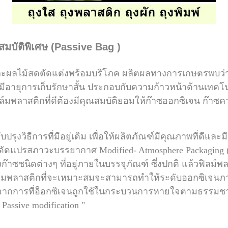
ณสมบัติพิเศษ (Passive Bag )
และผลไม้สดตัดแต่งพร้อมบริโภค
ผลิตผลทางการเกษตรพบว่าพ
ีอายุการเก็บรักษาสั้น ประกอบกับความก้าวหน้าด้านเทคโ
ฟิล์มพลาสติกที่ดีต้องมีคุณสมบัติยอมให้ก๊าซออกซิเจน
ก๊าซค
ปรุงวิธีการที่มีอยู่เดิม เพื่อให้ผลิตภัณฑ์มีคุณภาพที่ดีและ
้สดดัดแปรสภาวะบรรยากาศ
Modified- Atmosphere Packagin
องก๊าซชนิดต่างๆ
ที่อยู่ภายในบรรจุภัณฑ์ ซึ่งปกติ แล้วฟิลม
ฟิล์มพลาสติกที่จะเหมาะสมจะสามารถทำให้ระดับออกซิเจน
ิดจากการที่อ็อกซิเจนถูกใช้ในกระบวนการ
หายใจตามธรรมชาต
 Passive modification "