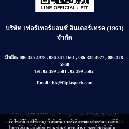
บริษัท
เฟอร์เทอร์แลนซ์ อินเตอร์เทรด (1963)
จำกัด
มือถือ:
086-325-4978
,
086-341-1661
,
086-325-4977
,
086-378-
5868
Tel:
02-399-5581
,
02-399-5582
Email
:
biz@fitplaspack.com
© Copyright2010-2020 www.Fitplaspack.com All Rights Reserved.
เว็บไซต์นี้มีการใช้งานคุกกี้ เพื่อเพิ่มประสิทธิภาพและประสบการณ์ที่ดี
บรรดาบทความ ข้อความ ข้อเขียน รูปภาพ ขอสงวนสิทธิ์ไว้ตามกฏหมายผู้ใด
ในการใช้งานเว็บไซต์ของท่าน ท่านสามารถอ่านรายละเอียดเพิ่มเติม
กระทำละเมิด