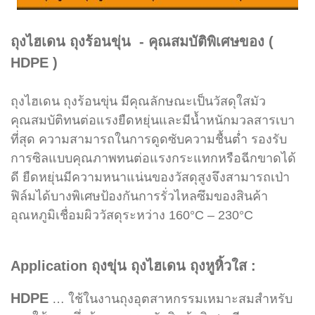
ถุงไฮเดน ถุงร้อนขุ่น - คุณสมบัติพิเศษของ (
HDPE )
ถุงไฮเดน ถุงร้อนขุ่น มี
คุณลักษณะ
เป็นวัสดุใสมัว
คุณสมบัติทนต่อแรงยืดหยุ่นและมีน้ำหนักมวลสารเบา
ที่สุด ความสามารถในการดูดซับความชื้นต่ำ รองรับ
การซิลแบบคุณภาพทนต่อแรงกระแทก
หรือฉีกขาดได้
ดี
ยืดหยุ่นมีความหนาแน่นของวัสดุสูงจึงสามารถเป่า
ฟิล์มได้บางพิเศษป้องกันการรั่วไหลซึมของสินค้า
อุณหภูมิเชื่อมผิววัสดุระหว่าง 160°C – 230°C
Application ถุงขุ่น ถุงไฮเดน ถุงหูหิ้วใส :
HDPE
…
ใช้ในงานถุงอุตสาหกรรมเหมาะสมสำหรับ