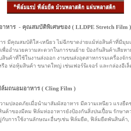
มอาหาร
- คุณสมบัติพิเศษของ ( LLDPE Stretch Film 
ร มีคุณสมบัติใส-เหนียว ไม่ฉีกขาดง่ายแม้ห่อสินค้าที่มีมุ
วไปเพื่ออำนวยความสะดวก
ในการขนย้าย ป้องกันสินค้าเสียหา
สินค้าที่ใช้ในงานส่งออก งานขนส่งอุตสาหกรรมเครื่องจัก
รือ ห่อหุ้มสินค้า ขนาดใหญ่ เช่นเฟอร์นิเจอร์ และกล่องอีเล
, ฟิล์มถนอมอาหาร ( Cling Film )
ีความปลอดภัยเมื่อนำมาสัมผัสอาหาร มีความเหนียว
แรงยืดข
งสินค้าของมีคม
ฟิล์มห่ออาหารยังป้องกันสิ่งปนเปื้อน รั
้นอยู่กับการใช้งานลักษณะอื่นๆเช่น ฟิล์มยืด, ฟิล์มยืดพันสินค้า,