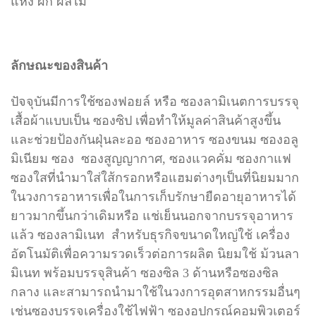
แห้ง ผัก ผลไม้
ลักษณะของสินค้า
ปัจจุบันมีการใช้
ซองฟอยล์ หรือ ซองลามิเนต
การบรรจุ
เสื้อผ้าแบบเป็น ซองซิป เพื่อทำให้มูลค่าสินค้าสูงขึ้น
และช่วยป้องกันฝุ่นละออ ซองอาหาร
ซ
องขนม ซ
องอลู
มิเนียม
ซอง ซองสูญญากาศ, ซองแวคคั่ม
ซองกาแฟ
ซองใส
ที่นำมาใส่ใส้กรอกหรือแฮมต่างๆ
เป็นที่นิยมมาก
ในวงการอาหารเพื่อใ
นการเก็บรักษายืดอายุอาหารได้
ยาวมากขึ้นกว่าเดิม
หรือ แช่เย็นนอกจากบรรจุอาหาร
แล้ว ซองลามิเนท สำหรับธุรกิจขนาดใหญ่ใช้ เครื่อง
อัตโนมัติเพื่อความรวดเร็วต่อการผลิต นิยมใช้ ม้วนลา
มิเนท พร้อมบรรจุสินค้า ซองซิล 3 ด้านหรือซองซิล
กลาง และ
สามารถนำมาใช้ในวงการอุตสาหกรรมอื่นๆ
เช่นซองบรรจุเครื่องใช้ไฟฟ้า
ซองอุปกรณ์คอมพิวเตอร์