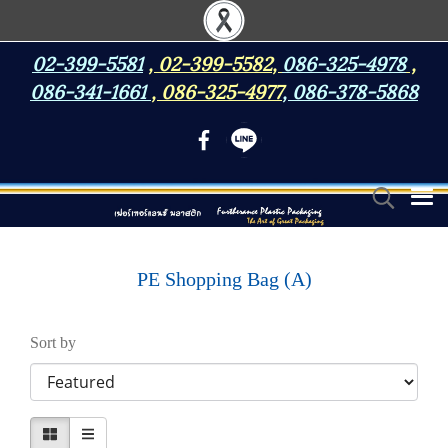
02-399-5581
,
02-399-5582
,
086-325-4978
,
086-341-1661
,
086-325-4977
,
086-378-5868
PE Shopping Bag (A)
Sort by