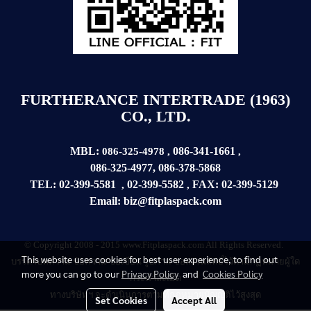
FURTHERANCE INTERTRADE (1963)
CO., LTD.
MBL:
086-341-1661
086-325-4978
,
,
086-325-4977
,
086-378-5868
TEL:
02-399-5581
02-399-5582
FAX:
02-399-
5129
,
,
Email:
biz@fitplaspack.com
© Copyright 2008 - 2015 www.Fitplaspack.com All Rights Reserved.
This website uses cookies for best user experience, to find out
บรรดาบทความ
ข้อความ
ข้อเขียน รูปภาพ ขอสงวนสิทธิ์ไว้ตามกฏหมายผู้ใด
more you can go to our
Privacy Policy
and
Cookies Policy
กระทำละเมิด
ทางบริษัทฯ จะดำเนินการตามที่กฏหมายบัญญัติไว้สูงสุด
Set Cookies
Accept All