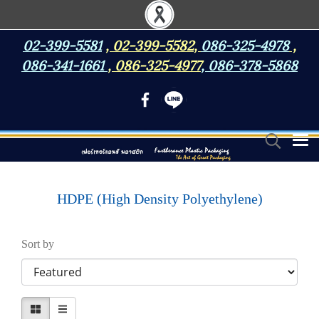
02-399-5581
,
02-399-5582
,
086-325-4978
,
086-341-1661
,
086-325-4977
,
086-378-5868
HDPE (High Density Polyethylene)
Sort by