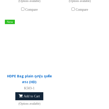
(Options available)
(Options available)
Compare
Compare
New
HDPE Bag plain ถุงขุ่น ถุงตัด
ตรง (HD)
K503-1
Add to Cart
(Options available)