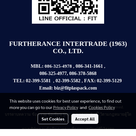
FURTHERANCE INTERTRADE (1963)
CO., LTD.
MBL:
086-341-1661
086-325-4978
,
,
086-325-4977
,
086-378-5868
TEL:
02-399-5581
02-399-5582
FAX:
02-399-
5129
,
,
Email:
biz@fitplaspack.com
This website uses cookies for best user experience, to find out
more you can go to our
Privacy Policy
and
Cookies Policy
© Copyright 2008 - 2015 www.Fitplaspack.com All Rights Reserved.
บรรดาบทความ
ข้อความ
ข้อเขียน รูปภาพ ขอสงวนสิทธิ์ไว้ตามกฏหมายผู้ใด
Set Cookies
Accept All
กระทำละเมิด
ทางบริษัทฯ จะดำเนินการตามที่กฏหมายบัญญัติไว้สูงสุด