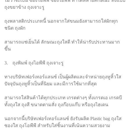
ไม่ว่าจะเป็น ซองโอพีพี ซองไอพีพี ทำได้หลายลักษณะ ทั้งแบบ
ถุงขยาข้าง ถุงเจาะรู
ถุงพลาสติกประเภทนี้ นอกจากใส่ขนมยังสามารถใส่ผักทุก
ชนิด ถุงผัก
สามารถแช่เย็นได้ ลักษณะถุงใสดี ทำให้น่ารับประทานมาก
ขึ้น
3. ถุงพิมพ์ ถุงไอพีพี ถุงเจาะรู
ทางบริษัทเฟอร์เทอร์แลนซ์ เป็นผู้ผลิตและจำหน่ายถุงหูหิ้วใส
ปัจจุบันถุงหูหิ้วเป็นที่นิยม และมีการใช้มากที่สุด
สามารถใส่สินค้าได้ทุกประเภท เกรดต่างๆ ทั้งเกรดเอ เกรดบี
ทั้งถุงใส ถุงสี ขนาดตามสั่ง ถุงก๊อบแก๊บ หรือถุงไฮเดน
นอกจากนี้บริษัทเฟอร์เทอร์แลนซ์ ยังรับผลิต Plastic bag ถุงใส
ซองใส ถุงโอพีพี สำหรับใส่ชิ้นงานที่เน้นความสวยงาม