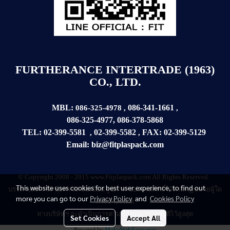
FURTHERANCE INTERTRADE (1963)
CO., LTD.
MBL:
086-341-1661
086-325-4978
,
,
086-325-4977
,
086-378-5868
TEL:
02-399-5581
02-399-5582
FAX:
02-399-
5129
,
,
Email:
biz@fitplaspack.com
© Copyright 2008 - 2015 www.Fitplaspack.com All Rights Reserved.
This website uses cookies for best user experience, to find out
บรรดาบทความ
ข้อความ
ข้อเขียน รูปภาพ ขอสงวนสิทธิ์ไว้ตามกฏหมายผู้ใด
more you can go to our
Privacy Policy
and
Cookies Policy
กระทำละเมิด
ทางบริษัทฯ จะดำเนินการตามที่กฏหมายบัญญัติไว้สูงสุด
Set Cookies
Accept All