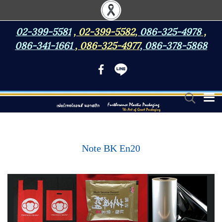
02-399-5581
,
02-399-5582
,
086-325-4978
,
086-341-1661
,
086-325-4977
,
086-378-5868
Note BK En20