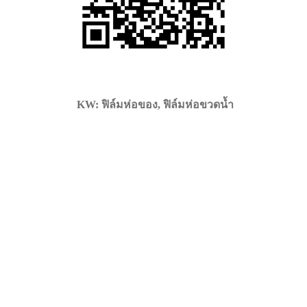
KW: ฟิล์มห่อของ, ฟิล์มห่อขวดน้ำ