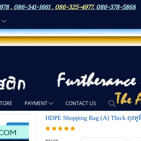
978
,
086-341-1661
,
086-325-4977
,
086-378-5868
N
TORE
PAYMENT
CONTACT US
HDPE Shopping Bag (A) Thick ถุงหูห
ขนาด