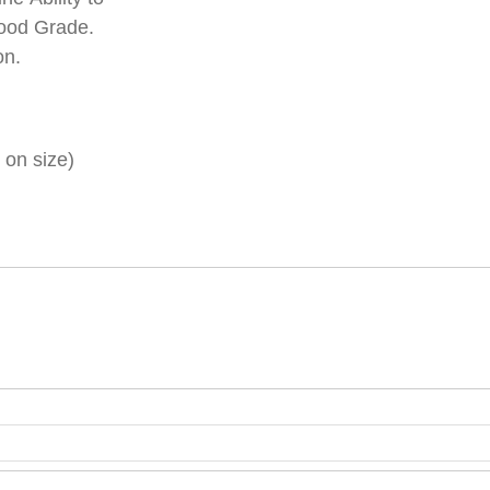
 Food Grade.
ion.
 on size)