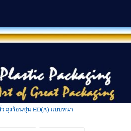
ิ้ว ถุงร้อนขุ่น HD(A) แบบหนา