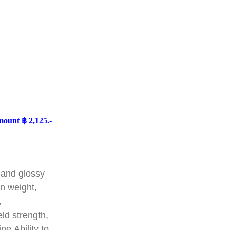
mount ฿ 2,125.-
 and glossy
in weight,
,
eld strength,
ne Ability to