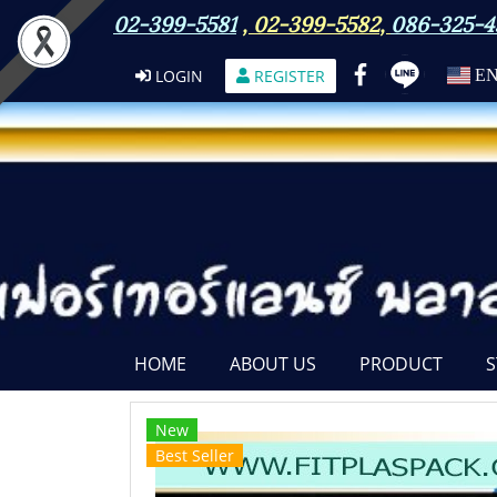
02-399-5581
,
02-399-5582
,
086-325-4
LOGIN
REGISTER
E
HOME
ABOUT US
PRODUCT
S
New
Best Seller