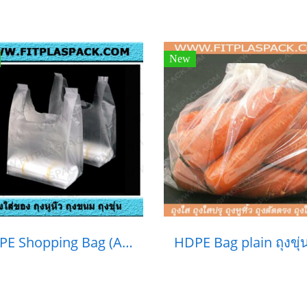
New
HDPE Shopping Bag (A) Thin ถุงหูหิ้วใส ถุงร้อนขุ่น HD (A) แบบบาง