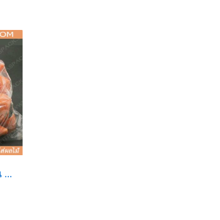
HDPE Bag plain ถุงขุ่น ถุงตัดตรง (HD)