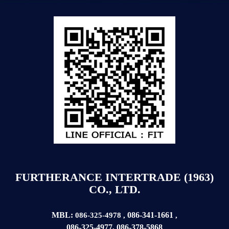
FURTHERANCE INTERTRADE (1963)
CO., LTD.
MBL:
086-341-1661
086-325-4978
,
,
086-325-4977
,
086-378-5868