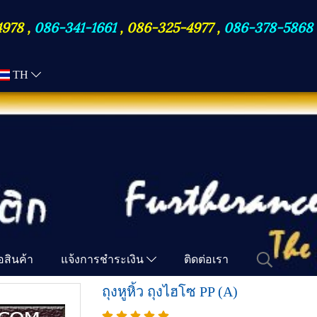
4978
,
086-341-1661
,
086-325-4977
,
086-378-5868
TH
ื้อสินค้า
แจ้งการชำระเงิน
ติดต่อเรา
ถุงหูหิ้ว ถุงไฮโซ PP (A)