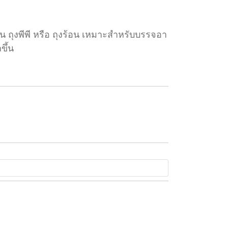
จน ถุงพีพี หรือ ถุงร้อน เหมาะสำหรับบรรจอา
ขึ้น