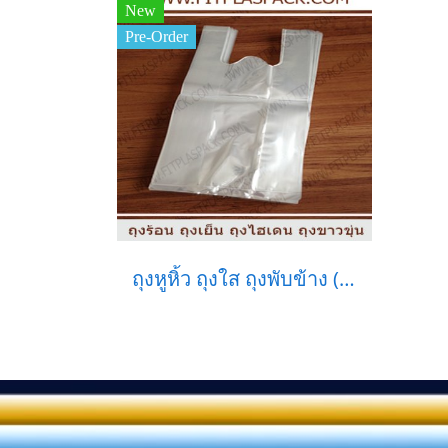
New
Pre-Order
ถุงหูหิ้ว ถุงใส ถุงพับข้าง (เกรดA)