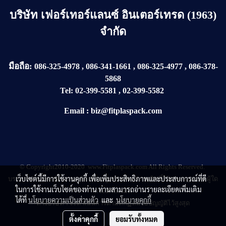
บริษัท
เฟอร์เทอร์แลนซ์ อินเตอร์เทรด (1963)
จำกัด
มือถือ:
086-325-4978
,
086-341-1661
,
086-325-4977
,
086-378-
5868
Tel:
02-399-5581
,
02-399-5582
Email
:
biz@fitplaspack.com
© Copyright2010-2020 www.Fitplaspack.com All Rights Reserved.
เว็บไซต์นี้มีการใช้งานคุกกี้ เพื่อเพิ่มประสิทธิภาพและประสบการณ์ที่ดี
บรรดาบทความ ข้อความ ข้อเขียน รูปภาพ ขอสงวนสิทธิ์ไว้ตามกฏหมายผู้ใด
ในการใช้งานเว็บไซต์ของท่าน ท่านสามารถอ่านรายละเอียดเพิ่มเติม
กระทำละเมิด
ได้ที่
นโยบายความเป็นส่วนตัว
และ
นโยบายคุกกี้
ทางบริษัทฯ จะดำเนินการตามที่กฏหมายบัญญัติไว้สูงสุด
ตั้งค่าคุกกี้
ยอมรับทั้งหมด