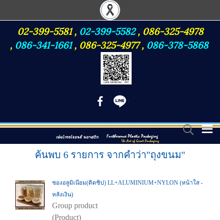
02-399-5581
,
02-399-5582
,
086-325-4978
,
086-341-1661
,
086-325-4977
,
086-378-5868
ค้นพบ 6 รายการ จากคำว่า"ถุงขนม"
ซองอลูมิเนียม(ติดซิป) LL+ALUMINIUM+NYLON (หน้าใส -
หลังเงิน)
Group product
(Product)