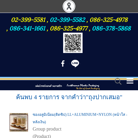
02-399-5581
,
02-399-5582
,
086-325-4978
,
086-341-1661
,
086-325-4977
,
086-378-5868
ค้นพบ 4 รายการ จากคำว่า"ถุงปากเสมอ"
ซองอลูมิเนียม(ติดซิป) LL+ALUMINIUM+NYLON (หน้าใส -
หลังเงิน)
Group product
(Product)