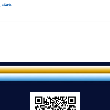
ฟ, แค็ปซีล