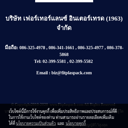
บริษัท
เฟอร์เทอร์แลนซ์ อินเตอร์เทรด (1963)
จำกัด
มือถือ:
086-325-4978
,
086-341-1661
,
086-325-4977
,
086-378-
5868
Tel:
02-399-5581
,
02-399-5582
Email
:
biz@fitplaspack.com
© Copyright2010-2020 www.Fitplaspack.com All Rights Reserved.
เว็บไซต์นี้มีการใช้งานคุกกี้ เพื่อเพิ่มประสิทธิภาพและประสบการณ์ที่ดี
บรรดาบทความ ข้อความ ข้อเขียน รูปภาพ ขอสงวนสิทธิ์ไว้ตามกฏหมายผู้ใด
ในการใช้งานเว็บไซต์ของท่าน ท่านสามารถอ่านรายละเอียดเพิ่มเติม
กระทำละเมิด
ได้ที่
นโยบายความเป็นส่วนตัว
และ
นโยบายคุกกี้
ทางบริษัทฯ จะดำเนินการตามที่กฏหมายบัญญัติไว้สูงสุด