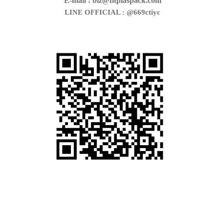
E-mail : biz@fitplaspack.com
LINE OFFICIAL : @669ctiyc