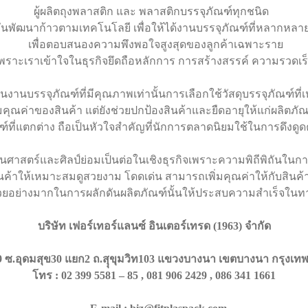
ผู้ผลิตถุงพลาสติก และ พลาสติกบรรจุภัณฑ์ทุกชนิด
งมั่นพัฒนาก้าวตามเทคโนโลยี เพื่อให้ได้งานบรรจุภัณฑ์ที่หลากหลา
เพื่อตอบสนองความพึงพอใจสูงสุดของลูกค้าเฉพาะราย
พราะเราเข้าใจในธุรกิจยึดถือหลักการ การสร้างสรรค์ ความรวดเร
น้นงานบรรจุภัณฑ์ที่มีคุณภาพเท่านั้นการเลือกใช้วัสดุบรรจุภัณฑ์ที
ิ่มคุณค่าของสินค้า แต่ยังช่วยปกป้องสินค้าและยืดอายุให้แก่ผลิตภัณฑ
ฑ์ที่แตกต่าง ถือเป็นหัวใจสำคัญที่นักการตลาดนิยมใช้ในการดึงด
ในศาสตร์และศิลป์ย่อมเป็นต่อในเชิงธุรกิจเพราะความพิถีพิถันในก
ินค้าให้เหมาะสมดูสวยงาม โดดเด่น สามารถเพิ่มคุณค่าให้กับสินค
ช่วยอย่างมากในการผลักดันผลิตภัณฑ์นั้นให้ประสบความสำเร็จใน
บริษัท เฟอร์เทอร์แลนซ์ อินเตอร์เทรด (1963) จำกัด
19 ซ.อุดมสุข30 แยก2 ถ.สุุขุมวิท103 แขวงบางนา เขตบางนา กรุงเท
โทร : 02 399 5581 – 85 , 081 906 2429 , 086 341 1661